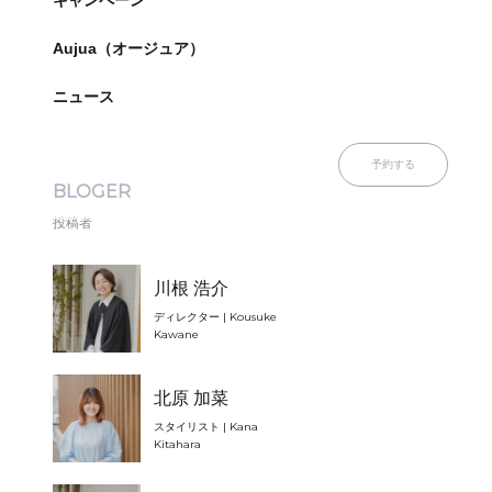
キャンペーン
Aujua（オージュア）
ニュース
予約する
BLOGER
投稿者
川根 浩介
ディレクター | Kousuke
Kawane
北原 加菜
スタイリスト | Kana
Kitahara