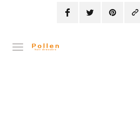



