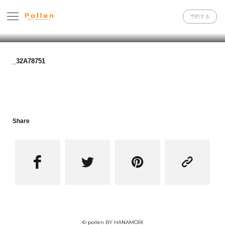
予約する
_32A78751
Share




© pollen BY HANAMORI