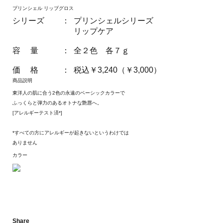
プリンシェル リップグロス
シリーズ
：
プリンシェルシリーズ
リップケア
容 量
：
全２色 各７ｇ
価 格
：
税込￥3,240（￥3,000）
商品説明
東洋人の肌に合う2色の永遠のベーシックカラーで
ふっくらと弾力のあるオトナな艶唇へ。
[アレルギーテスト済*]
*すべての方にアレルギーが起きないというわけでは
ありません
カラー
Share