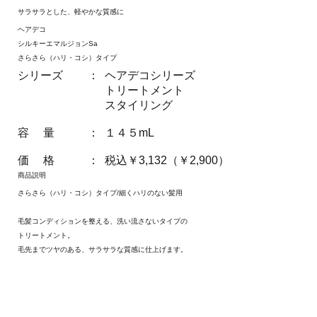
サラサラとした、軽やかな質感に
ヘアデコ
シルキーエマルジョンSa
さらさら（ハリ・コシ）タイプ
シリーズ
：
ヘアデコシリーズ
トリートメント
スタイリング
容 量
：
１４５mL
価 格
：
税込￥3,132（￥2,900）
商品説明
さらさら（ハリ・コシ）タイプ/細くハリのない髪用
毛髪コンディションを整える、洗い流さないタイプの
トリートメント。
毛先までツヤのある、サラサラな質感に仕上げます。