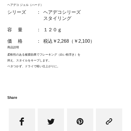
ヘアデコ ジェル（ハード）
シリーズ
：
ヘアデコシリーズ
スタイリング
容 量
：
１２０ｇ
価 格
：
税込￥2,268（￥2,100）
商品説明
柔軟性のある被膜効果でフレーキング（白い粉浮き）を
抑え、スタイルをキープします。
ベタつかず、ドライで軽い仕上がりに。
Share



