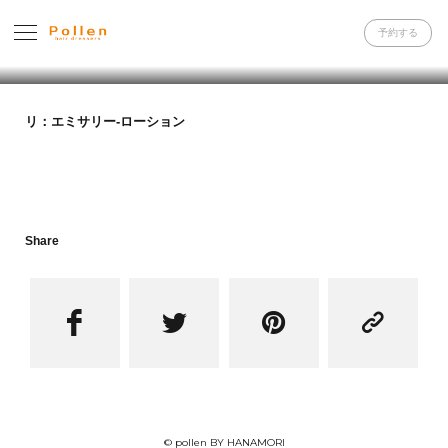
予約する
リ：エミサリー-ローション
Share




© pollen BY HANAMORI