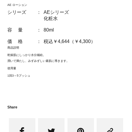
AE ローション
シリーズ
：
AEシリーズ
化粧水
容 量
：
80ml
価 格
：
税込￥4,644（￥4,300）
商品説明
乾燥肌にしっかり水分補給。
潤いで満たし、みずみずしい素肌に導きます。
使用量
1回3～5プッシュ
Share



