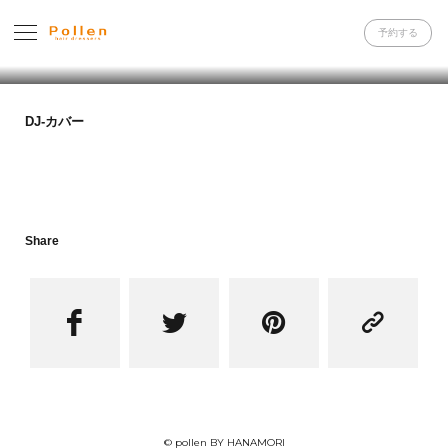
予約する
DJ-カバー
Share




© pollen BY HANAMORI