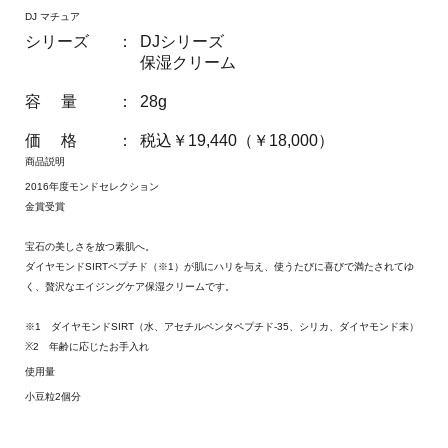
DJ マチュア
シリーズ
：
DJシリーズ
保湿クリーム
容 量
：
28g
価 格
：
税込￥19,440（￥18,000）
商品説明
2016年度モンドセレクション
金賞受賞
宝石の美しさを放つ素肌へ。
ダイヤモンドSIRTペプチド（※1）が肌にハリを与え、使うたびに喜びで満たされてゆ
く、贅沢なエイジングケア保湿クリームです。
※1 ダイヤモンドSIRT（水、アセチルペンタペプチド-35、シリカ、ダイヤモンド末）
※2 年齢に応じたお手入れ
使用量
小豆粒2個分