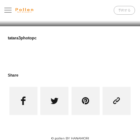
予約する
tatara3photopc
Share




© pollen BY HANAMORI