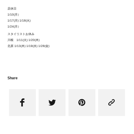
店休日
1/10(月）
1/17(月) 1/18(火)
1/24(月）
スタイリストお休み
川根 1/11(火) 1/20(木)
北原 1/13(木) 1/19(水) 1/28(金)
Share



