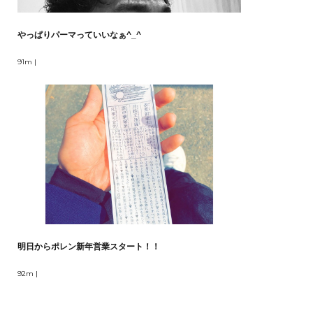
やっぱりパーマっていいなぁ^_^
91m |
明日からポレン新年営業スタート！！
92m |