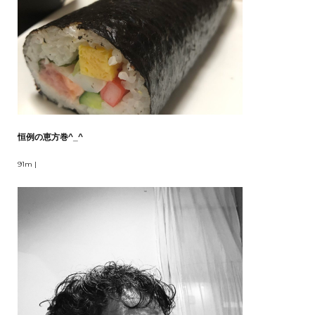
恒例の恵方巻^_^
91m |