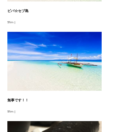
ビバ☆セブ島
91m |
無事です！！
91m |