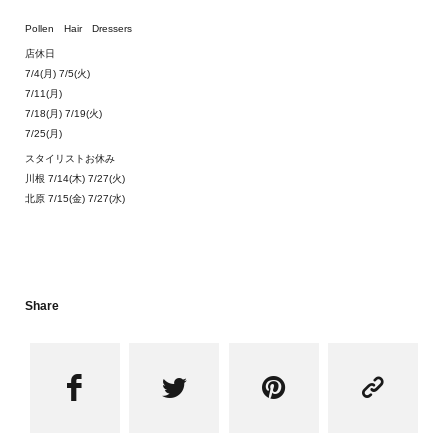
Pollen Hair Dressers
店休日
7/4(月) 7/5(火)
7/11(月)
7/18(月) 7/19(火)
7/25(月)
スタイリストお休み
川根 7/14(木) 7/27(火)
北原 7/15(金) 7/27(水)
Share



