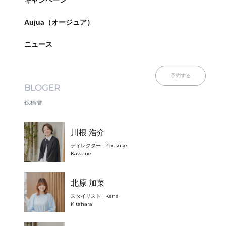
キャンペーン
Aujua（オージュア）
ニュース
予約する
BLOGER
投稿者
川根 浩介
ディレクター | Kousuke
Kawane
北原 加菜
スタイリスト | Kana
Kitahara