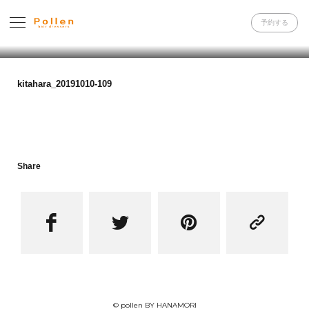
予約する
kitahara_20191010-109
Share




© pollen BY HANAMORI