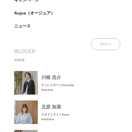
キャンペーン
Aujua（オージュア）
ニュース
予約する
BLOGER
投稿者
川根 浩介
ディレクター | Kousuke
Kawane
北原 加菜
スタイリスト | Kana
Kitahara