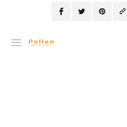



