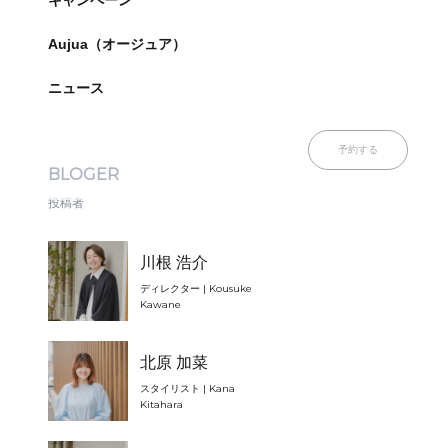
キャンペーン
Aujua（オージュア）
ニュース
予約する
BLOGER
投稿者
川根 浩介
ディレクター | Kousuke
Kawane
北原 加菜
スタイリスト | Kana
Kitahara