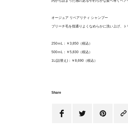
内から詰まった感のあるやわらかな髪へ導くヘア
オージュア リペアリティ シャンプー
ブリーチ毛を指通りよくなめらかに洗い上げ、ト
250ｍL：￥3,850（税込）
500ｍL：￥5,830（税込）
1L(
詰替え
)
：￥
8,690
（税込）
Share



