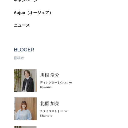
キャンペーン
Aujua（オージュア）
ニュース
BLOGER
投稿者
川根 浩介
ディレクター | Kousuke
Kawane
北原 加菜
スタイリスト | Kana
Kitahara