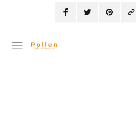



