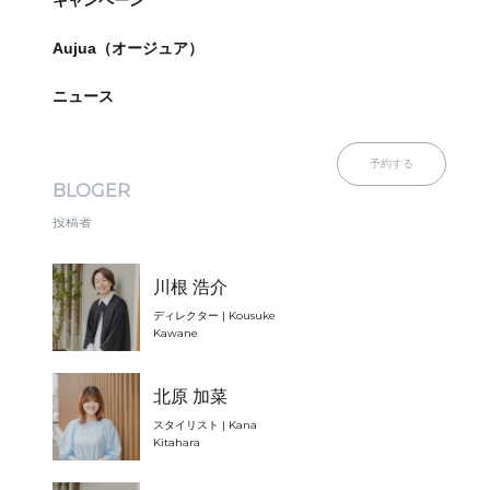
キャンペーン
Aujua（オージュア）
ニュース
予約する
BLOGER
投稿者
川根 浩介
ディレクター | Kousuke
Kawane
北原 加菜
スタイリスト | Kana
Kitahara